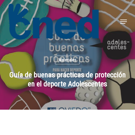
Skip
to
Menu
Close
main
Menu
content
Materiales
Guía de buenas prácticas de protección
en el deporte Adolescentes