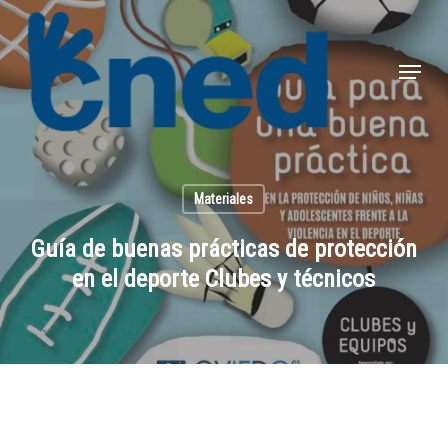
Skip
to
Menu
Close
main
Menu
content
Materiales
Guía de buenas prácticas de protección
en el deporte Clubes y técnicos